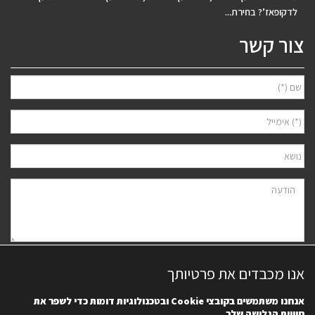
לדקופאז’? בחירת...
צור קשר
אני מאשר/ת למסור את פרטיי לצורך יצירת קשר ודיוור ישיר, בהתאם
מדיניות
אנו מכבדים את פרטיותך
הפרטיות
של האתר. ידוע לי שאוכל לבטל את הרישום בכל עת.
אנחנו משתמשים בקובצי
Cookie
ובטכנולוגיות דומות כדי לשפר את
חוויית הגלישה שלך