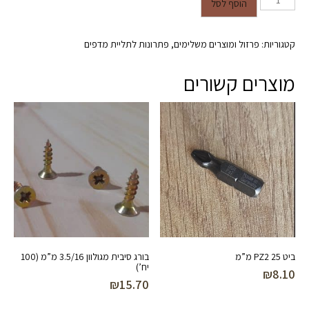
כמות של תומך כבד 4 מ"מ עובי
הוסף לסל
חומר במידות 200X300 מ"מ בצבע
שחור
קטגוריות:
פרזול ומוצרים משלימים
,
פתרונות לתליית מדפים
מוצרים קשורים
ביט PZ2 25 מ”מ
בורג סיבית מגולוון 3.5/16 מ”מ (100
יח’)
₪
8.10
₪
15.70