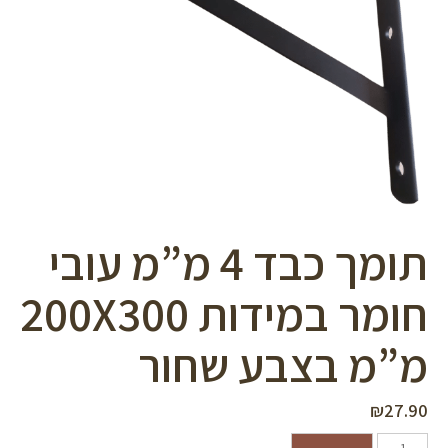
סמן קישורים
font_download
לאפס
cached
את
כל
האפשרויות
תומך כבד 4 מ”מ עובי
חומר במידות 200X300
מ”מ בצבע שחור
₪
27.90