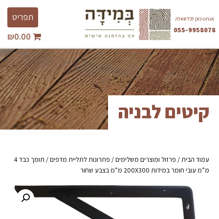
Ski
Toggle
t
תפריט
אנחנו כאן לכל שאלה
avigation
conten
055-9958078
₪
0.00
השבת את ההבזקים
visibility_off
סמן כותרות
title
צבע רקע
settings
זום (הקטנה)
zoom_out
קיטים לבניה
זום (הגדלה)
zoom_in
הקטנת גופן
remove_circle_outline
הגדלת גופן
add_circle_outline
עמוד הבית
/
גופן קריא
פרזול ומוצרים משלימים
/
פתרונות לתליית מדפים
/ תומך כבד 4
spellcheck
מ”מ עובי חומר במידות 200X300 מ”מ בצבע שחור
ניגודיות בהירה
brightness_high
ניגודיות כהה
brightness_low
הוסף קו תחתון לקישורים
format_underlined