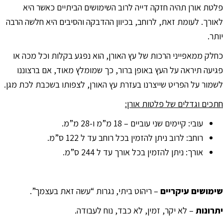
פלטת אורן תהיה חזקה דייה לרוב השימושים הביתיים כאשר היא
סמן קישורים
font_download
לאורך. לעומת זאת, לרוחב, בכיוון ההדבקה והסיבים היא חלשה הרבה
לאפס
cached
יותר.
את
כל
כחלק ממאפייני הרכות של עץ האורן, הוא נפגע בקלות וכל מכה או
האפשרויות
פגיעה תיראה על העץ באופן ברור, כך שמומלץ מאוד, אם ברצוננו
לשמור על הפריט שייצרנו בעזרת עץ האורן, לצפותו בשכבת לכת מגן.
חתכים וגדלים של פלטות אורן:
עובי: קיימים שני עוביים – 18 מ”מ ו-28 מ”מ.
רוחב: לרוב ניתן להזמין בכל רוחב עד ל 122 ס”מ.
אורך: ניתן להזמין בכל אורך עד ל 244 ס”מ.
שימושים עיקריים
– ריהוט ביתי, נגרות “עשה זאת בעצמך”.
יתרונות
– לא יקר, זמין, לא כבד, נוח לעבודה.