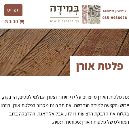
Ski
Toggle
t
תפריט
אנחנו כאן לכל שאלה
avigation
conten
055-9958078
₪
0.00
השבת את ההבזקים
visibility_off
סמן כותרות
title
צבע רקע
settings
זום (הקטנה)
zoom_out
פלטת אורן
זום (הגדלה)
zoom_in
הקטנת גופן
remove_circle_outline
הגדלת גופן
add_circle_outline
גופן קריא
spellcheck
את פלטות האורן מייצרים על ידי חיתוך האורן הגולמי לפסים, הדבקה,
ניגודיות בהירה
brightness_high
ייבוש והקצעה למידה הנדרשת. אם תתבוננו מקרוב בפלטת אורן, תזהו
בקלות את הדבקת הרצועות זו לזו, אבל אל דאגה, ההדבקה ברוב
ניגודיות כהה
brightness_low
המוחלט של פלטות האורן איכותית וראויה.
הוסף קו תחתון לקישורים
format_underlined